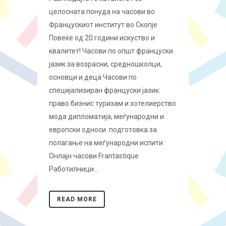
целосната понуда на часови во
Францускиот институт во Скопје
Повеќе од 20 години искуство и
квалитет! Часови по општ француски
јазик за возрасни, средношколци,
основци и деца Часови по
специјализиран француски јазик:
право бизнис туризам и хотелиерство
мода дипломатија, меѓународни и
европски односи подготовка за
полагање на меѓународни испити
Онлајн часови Frantastique
Работилници...
READ MORE