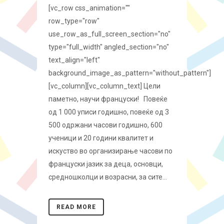
[vc_row css_animation=""
row_type="row"
use_row_as_full_screen_section="no"
type="full_width" angled_section="no"
text_align="left"
background_image_as_pattern="without_pattern"]
[vc_column][vc_column_text] Цели
паметно, научи француски! Повеќе
од 1 000 уписи годишно, повеќе од 3
500 одржани часови годишно, 600
ученици и 20 години квалитет и
искуство во организирање часови по
француски јазик за деца, основци,
средношколци и возрасни, за сите...
READ MORE