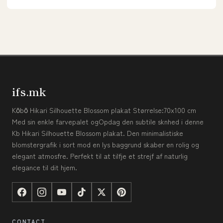
ifs.mk
Kōbō Hikari Silhouette Blossom plakat Størrelse:70x100 cm
Med sin enkle farvepalet ogOpdag den subtile sknhed i denne
Kb Hikari Silhouette Blossom plakat. Den minimalistiske
blomstergrafik i sort mod en lys baggrund skaber en rolig og
elegant atmosfre. Perfekt til at tilfje et strejf af naturlig
elegance til dit hjem.
CONTACT