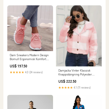
Dam Sneakers Modern Design
Bomull Ergonomisk Komfort
Färg:Grå
US$ 197.50
Damjacka Vinter Klassisk
★★★★★
4.0 (24 reviews)
Knappstängning Polyester
Långa Ärmar denim jeans
US$ 222.50
★★★★★
4.1 (11 reviews)