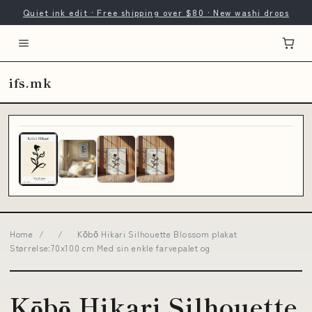
Quiet ink edit · Free shipping over $80 · New washi drops
ifs.mk
Home
/
/
Kōbō Hikari Silhouette Blossom plakat
Størrelse:70x100 cm Med sin enkle farvepalet og
Kōbō Hikari Silhouette