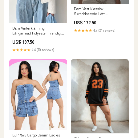
Dam Väst Klassisk
Skräddarsydd Lätt
Andningsbar Sladd Färg:S/M
US$ 172.50
Dam Vinterklänning
★★★★★
4.7 (24 reviews)
Långärmad Polyester Trendig
Design Färg:Grå
US$ 197.50
★★★★★
4.4 (10 reviews)
LJP 7575 Cargo Denim Ladies