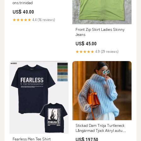
ons trinidad
US$ 40.00
★★★★★
4.4 (16 reviews)
Front Zip Skirt Ladies Skinny
Jeans
US$ 45.00
★★★★★
4.9 (29 reviews)
Stickad Dam Tröja Turtleneck
Långärmad Tjock Akryl autumn
sweater women
US$ 197.50
Fearless Men Tee Shirt