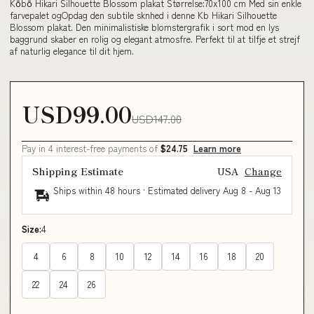
Kōbō Hikari Silhouette Blossom plakat Størrelse:70x100 cm Med sin enkle
farvepalet ogOpdag den subtile sknhed i denne Kb Hikari Silhouette
Blossom plakat. Den minimalistiske blomstergrafik i sort mod en lys
baggrund skaber en rolig og elegant atmosfre. Perfekt til at tilfje et strejf
af naturlig elegance til dit hjem.
USD99.00
USD147.00
Pay in 4 interest-free payments of
$24.75
Learn more
Shipping Estimate
USA
Change
Ships within 48 hours · Estimated delivery
Aug 8
-
Aug 13
Size:
4
4
6
8
10
12
14
16
18
20
22
24
26