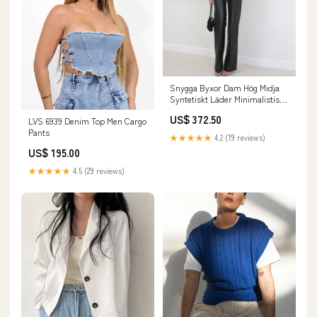
Snygga Byxor Dam Hög Midja
Syntetiskt Läder Minimalistisk
Design Kvinnor cardigan
US$ 372.50
LVS 6939 Denim Top Men Cargo
Pants
★★★★★
4.2 (19 reviews)
US$ 195.00
★★★★★
4.5 (29 reviews)