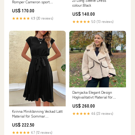
23 Long Sleeve Dress
Romper Cameron sport
colour:Black
porsche ride on
US$ 170.00
US$ 140.00
★★★★★
4.9 (20 reviews)
★★★★★
5.0 (13 reviews)
Damjacka Elegant Design
Högkvalitativt Material för
Vardags och Fest Storlek:XS
US$ 260.00
Kvinna Miniklänning Veckad Lätt
★★★★★
4.6 (23 reviews)
Material för Sommar
Färg:Mintgrön
US$ 222.50
★★★★★
4.7 (12 reviews)