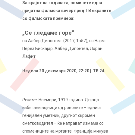
За крајот на годината, поминете една
пријатна филмска вечер пред ТВ екраните
со филмската премиера:
„Се гледаме горе“
на Албер Дипонтел (2017, 1ч57), со Најел
Перез Бискајар, Албер Дипонтел, Лоран
Лафит
Недела 20 декември 2020, 22:20 | ТВ 24
Резиме:
Ноември, 1919 година. Двјаца
избегани војници од рововите – едниот
генијален уметник, другиот скромен
сметководител – ќе направат измама со
спомениците на мртвите. Франција минува