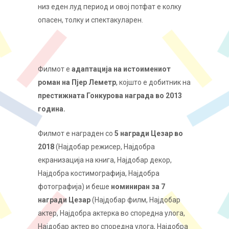
низ еден луд период и овој потфат е колку
опасен, толку и спектакуларен.
Филмот е
адаптација на истоимениот
роман на Пјер Леметр
, којшто е добитник на
престижната Гонкурова награда во 2013
година.
Филмот е награден со
5 награди Цезар во
2018
(Најдобар режисер, Најдобра
екранизација на книга, Најдобар декор,
Најдобра костимографија, Најдобра
фотографија) и беше
номиниран за 7
награди Цезар
(Најдобар филм, Најдобар
актер, Најдобра актерка во споредна улога,
Најдобар актер во споредна улога, Најдобра