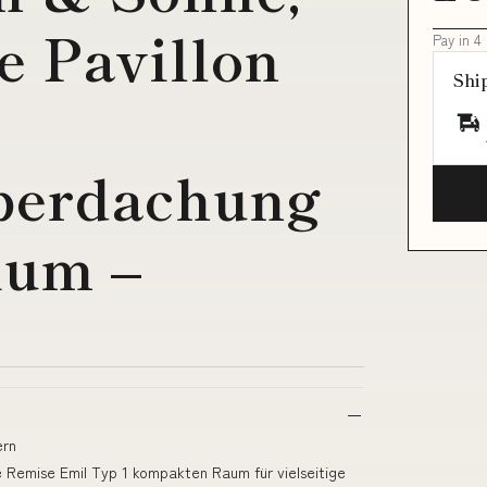
 Pavillon
Pay in 4
Shi
berdachung
ium –
ern
e Remise Emil Typ 1 kompakten Raum für vielseitige