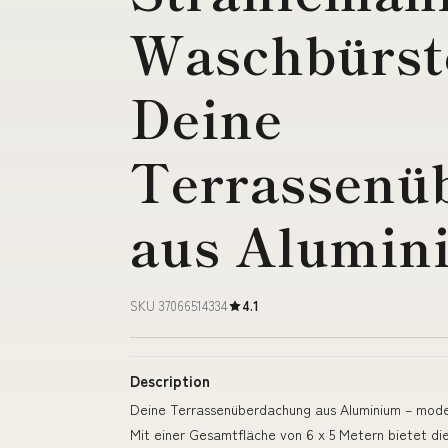
Waschbürste
Deine
Terrassenü
aus Alumin
SKU 37066514334
4.1
Description
Deine Terrassenüberdachung aus Aluminium – mod
Mit einer Gesamtfläche von 6 x 5 Metern bietet di