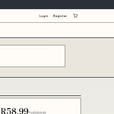
Login
Register
R58.99
EUR103.99