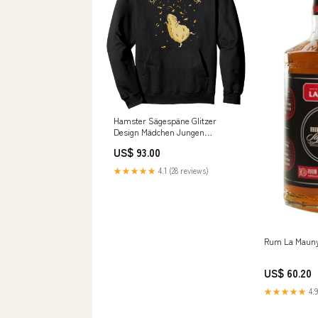
Hamster Sägespäne Glitzer
Design Mädchen Jungen
Hamster Pullover Hoodie cvp_60
US$ 93.00
★★★★★
4.1 (28 reviews)
Rum La Mauny
US$ 60.20
★★★★★
4.9