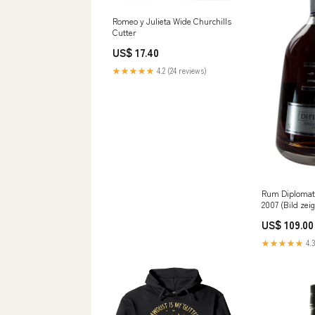
Romeo y Julieta Wide Churchills
Cutter
US$ 17.40
★★★★★
4.2 (24 reviews)
Rum Diplomati
2007 (Bild zei
d'Orsay
US$ 109.00
★★★★★
4.3