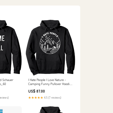
nd Schauer
I Hate People I Love Nature -
vp_60
Camping Funny Pullover Hoodie
relatedProduct
US$ 87.00
reviews)
★★★★★
4.5 (7 reviews)