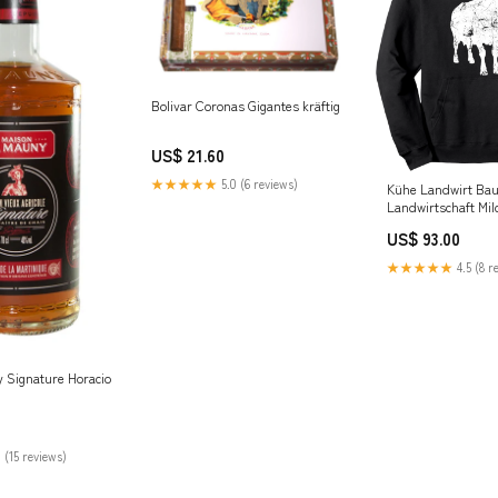
Bolivar Coronas Gigantes kräftig
US$ 21.60
★★★★★
5.0 (6 reviews)
Kühe Landwirt Bau
Landwirtschaft Mi
Pullover Hoodie c
US$ 93.00
★★★★★
4.5 (8 r
 Signature Horacio
 (15 reviews)