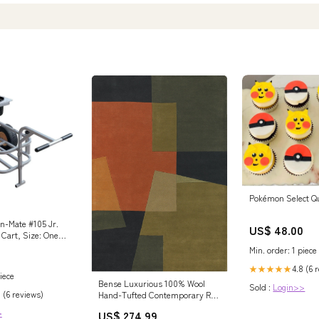
Pokémon Select Q
-n-Mate #105 Jr.
US$ 48.00
 Cart, Size: One
Min. order: 1 piece
4.8 (6 
★★★★★
iece
Bense Luxurious 100% Wool
Sold :
Login>>
 (6 reviews)
Hand-Tufted Contemporary Rug
for Stylish Interior Décor and
>
US$ 274.99
Comfort Cement