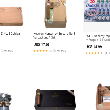
 D No. 5 Cohiba
Hoyo de Monterrey Épicure No. 1
RUF Blueberry Yog
Verpackung:1 Stk.
+ Riegel (16 Stück
Creme
US$ 17.50
US$ 14.99
 (5 reviews)
★★★★★
4.5 (25 reviews)
★★★★★
4.6 (13 