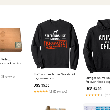
 Perfecto
rtonpackung à 5
Staffordshire Terrier Sweatshirt
 (13 reviews)
Lustiger Anime u
no_dimensions
Pullover Hoodie c
US$ 95.00
US$ 93.00
★★★★★
4.9 (20 reviews)
★★★★★
4.6 (28 