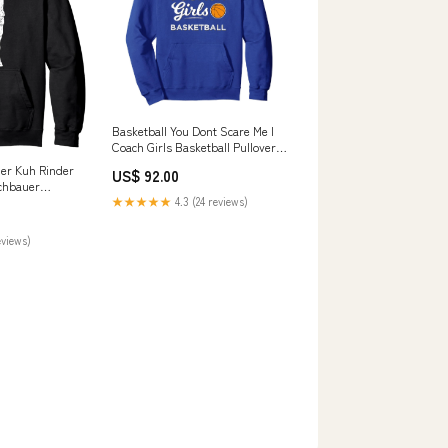
Basketball You Dont Scare Me I
Coach Girls Basketball Pullover
Hoodie bodensee
er Kuh Rinder
US$ 92.00
lchbauer
vp_80
★★★★★
4.3 (24 reviews)
eviews)