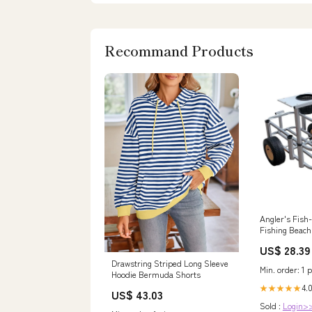
Recommand Products
Angler's Fish
Fishing Beach
size, White
US$ 28.39
Drawstring Striped Long Sleeve
Min. order: 1 p
Hoodie Bermuda Shorts
4.0
★★★★★
US$ 43.03
Sold :
Login>