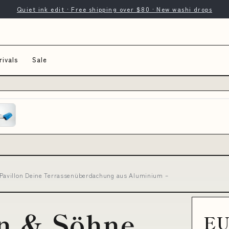
Quiet ink edit · Free shipping over $80 · New washi drops
ivals
Sale
Pavillon Deine Terrassenüberdachung aus Aluminium –
n & Söhne,
EU