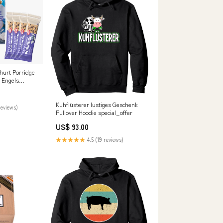
hurt Porridge
) Engels
Kuhflüsterer lustiges Geschenk
reviews)
Pullover Hoodie special_offer
US$ 93.00
★★★★★
4.5 (19 reviews)