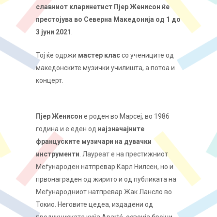
славниот кларинетист Пјер Женисон ќе
престојува во Северна Македонија од 1 до
3 јуни 2021
.
Тој ќе одржи
мастер клас
со учениците од
македонските музички училишта, а потоа и
концерт.
Пјер Женисон
е роден во Марсеј, во 1986
година и е еден од
најзначајните
француските музичари на дувачки
инструменти
. Лауреат е на престижниот
Меѓународен натпревар Карл Нилсен, но и
првонаграден од жирито и од публиката на
Меѓународниот натпревар Жак Лансло во
Токио. Неговите цедеа, издадени од
продукциската куќа Aparté, освоија бројни