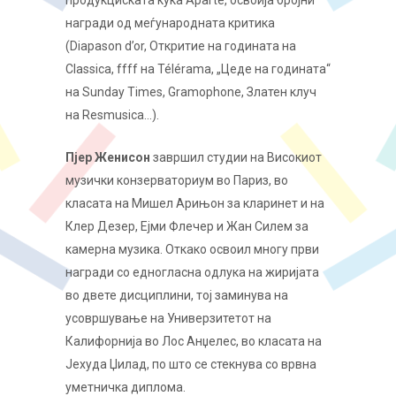
награди од меѓународната критика
(Diapason d’or, Откритие на годината на
Classica, ffff на Télérama, „Цеде на годината“
на Sunday Times, Gramophone, Златен клуч
на Resmusica…).
Пјер Женисон
завршил студии на Високиот
музички конзерваториум во Париз, во
класата на Мишел Арињон за кларинет и на
Клер Дезер, Ејми Флечер и Жан Силем за
камерна музика. Откако освоил многу први
награди со едногласна одлука на жиријата
во двете дисциплини, тој заминува на
усовршување на Универзитетот на
Калифорнија во Лос Анџелес, во класата на
Јехуда Џилад, по што се стекнува со врвна
уметничка диплома.