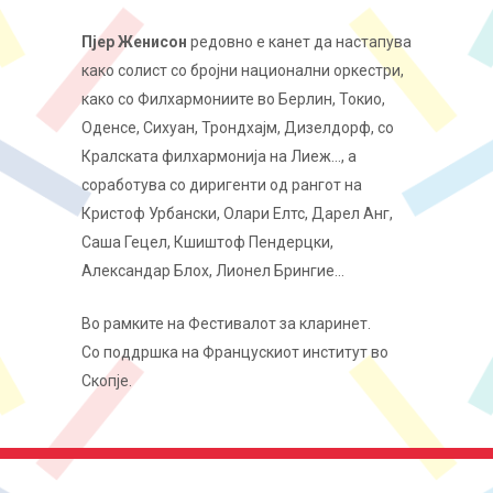
Пјер Женисон
редовно е канет да настапува
како солист со бројни национални оркестри,
како со Филхармониите во Берлин, Токио,
Оденсе, Сихуан, Трондхајм, Дизелдорф, со
Кралската филхармонија на Лиеж…, а
соработува со диригенти од рангот на
Кристоф Урбански, Олари Елтс, Дарел Анг,
Саша Гецел, Кшиштоф Пендерцки,
Александар Блох, Лионел Брингие…
Во рамките на Фестивалот за кларинет.
Со поддршка на Францускиот институт во
Скопје.