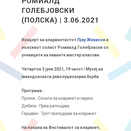
РОМИАЛД
ГОЛЕБЈОВСКИ
(ПОЛСКА) | 3.06.2021
Концерт на кларинетистот
Пјер Женисон
и
полскиот солист Ромиалд Голебјовски со
учениците на нивните мастер класови
Четврток 3 јуни 2021, 19 часот
|
Музеј на
македонската револуционерна борба
Програма :
Пуленк : Соната за кларинет и пијано
Дебиси : Прва рапсодија
Гершвин : Трет прелудиум за кларинет
На покана на Фестивалот за кларинет,