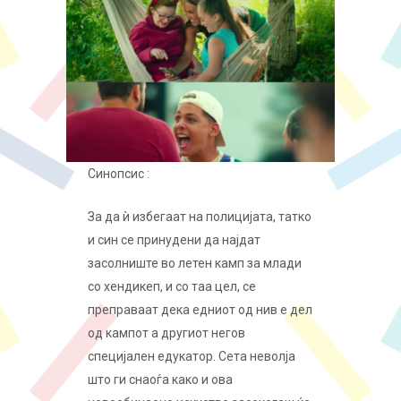
Синопсис :
За да ѝ избегаат на полицијата, татко
и син се принудени да најдат
засолниште во летен камп за млади
со хендикеп, и со таа цел, се
преправаат дека едниот од нив е дел
од кампот а другиот негов
специјален едукатор. Сета неволја
што ги снаоѓа како и ова