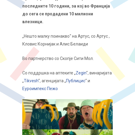
последните 10 години, за кој во Франција
до сега се продадени 10 милиони
влезници.
„Нешто малку поинакво“ на Артус, со Артус ,
Кловис Корнијак и Алис Белаиди
Во партнерство со Скопје Сити Мол.
Со поддршка на аптеките „
Zegin
“, винаријата
„
Tikvesh
“, агенцијата „
Публицис
“ и
Еуроимпекс Пежо