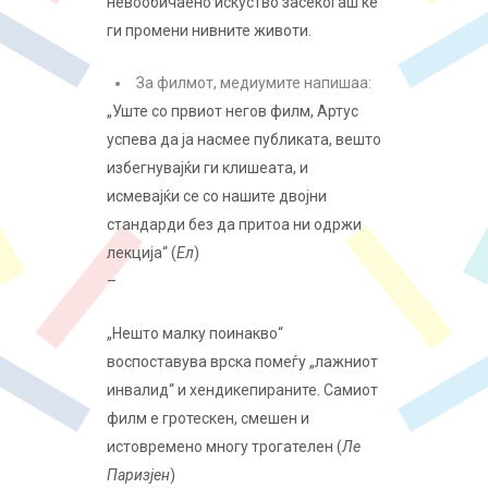
невообичаено искуство засекогаш ќе
ги промени нивните животи.
За филмот, медиумите напишаа:
„Уште со првиот негов филм, Артус
успева да ја насмее публиката, вешто
избегнувајќи ги клишеата, и
исмевајќи се со нашите двојни
стандарди без да притоа ни одржи
лекција“ (
Ел
)
–
„Нешто малку поинакво“
воспоставува врска помеѓу „лажниот
инвалид“ и хендикепираните. Самиот
филм е гротескен, смешен и
истовремено многу трогателен (
Ле
Паризјен
)