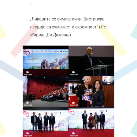
–
„Ликовите се симпатични. Вистинска
лекција за хуманост и скромност“ (
Ле
Жирнал Ди Диманш
)