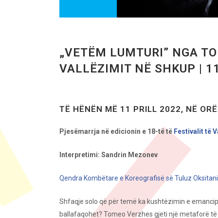
„VETËM LUMTURI” NGA TO
VALLËZIMIT NË SHKUP | 1
TË HËNËN MË 11 PRILL 2022, NË ORË
Pjesëmarrja në edicionin e 18-të të
Festivalit të 
Interpretimi: Sandrin Mezonev
Qendra Kombëtare e Koreografisë së Tuluz Oksitani
Shfaqje solo që për temë ka kushtëzimin e emancipi
ballafaqohet? Tomeo Verzhes gjeti një metaforë të 