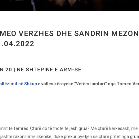
MEO VERZHES DHE SANDRIN MEZONE
1.04.2022
N 20 | NË SHTËPINË E ARM-SË
Vallëzimit në Shkup
e valles kërcyese “Vetëm lumturi” nga Tomeo V
mit të femrës. Çfarë do të thotë të jesh grua? Me çfarë kërkesash, me 
jashtëzakonshme skenike, duke prekur pyetjen se çfarë pritet nga gruaj