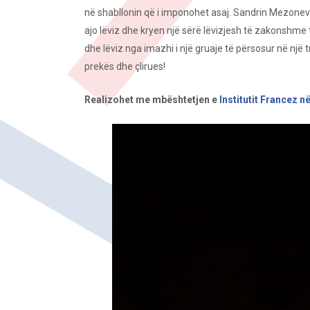
në shabllonin që i imponohet asaj. Sandrin Mezonev gj
ajo lëviz dhe kryen një sërë lëvizjesh të zakonshme 
dhe lëviz nga imazhi i një gruaje të përsosur në nj
prekës dhe çlirues!
Realizohet me mbështetjen e
Institutit Francez n