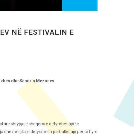
V NË FESTIVALIN E
erzhes dhe Sandrin Mezonev
çfarë shtypjeje shoqërorë detyrohet ajo të
a dhe me çfarë detyrimesh përballet ajo për të hyrë