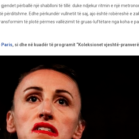
endet përballë një shablloni të tillë: duke ndjekur ritmin e një metronom
të përditshme. Edhe përkundër vullnetit të saj, ajo është robëreshë e za
ë transformim të plotë përmes vallëzimit të gruas-luftëtare nga koha e p
ë Paris
, si dhe në kuadër të programit “Koleksionet vjeshtë-pranverë