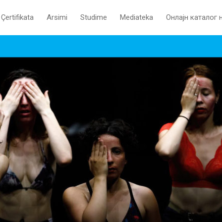
Çertifikata
Arsimi
Studime
Mediateka
Oнлајн каталог 