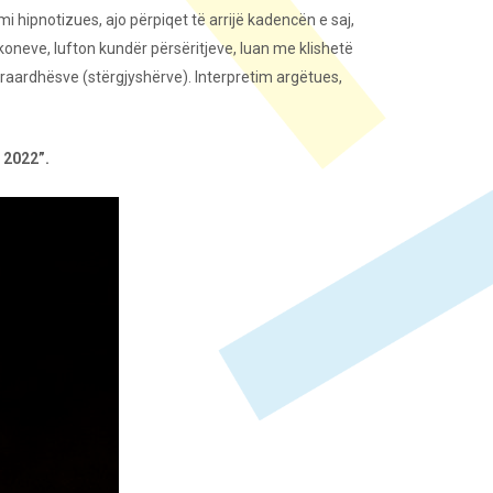
i hipnotizues, ajo përpiqet të arrijë kadencën e saj,
koneve, lufton kundër përsëritjeve, luan me klishetë
araardhësve (stërgjyshërve). Interpretim argëtues,
 2022”.