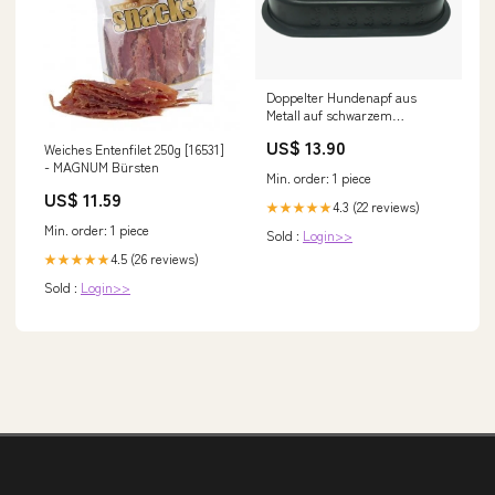
Doppelter Hundenapf aus
Metall auf schwarzem
geprägtem Boden 2x16,5cm
US$ 13.90
Weiches Entenfilet 250g [16531]
[Y2820] - YARRO Betten und
- MAGNUM Bürsten
Matten
Min. order: 1 piece
US$ 11.59
4.3 (22 reviews)
★★★★★
Min. order: 1 piece
Sold :
Login>>
4.5 (26 reviews)
★★★★★
Sold :
Login>>