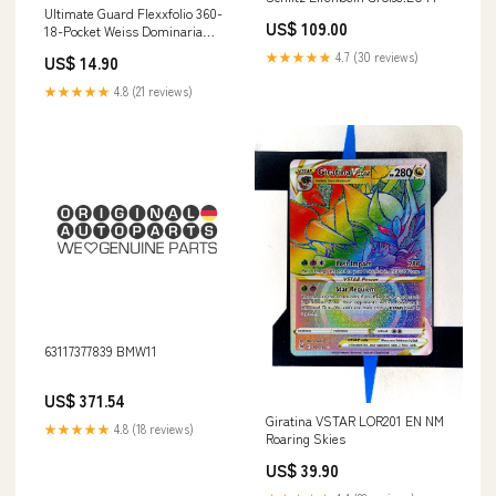
Ultimate Guard Flexxfolio 360-
US$ 109.00
18-Pocket Weiss Dominaria
United
★★★★★
4.7 (30 reviews)
US$ 14.90
★★★★★
4.8 (21 reviews)
63117377839 BMW11
US$ 371.54
Giratina VSTAR LOR201 EN NM
★★★★★
4.8 (18 reviews)
Roaring Skies
US$ 39.90