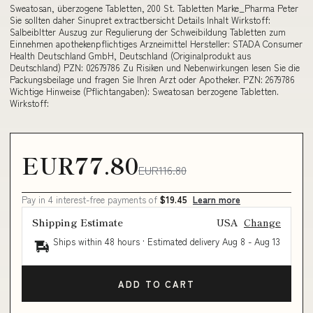
Sweatosan, überzogene Tabletten, 200 St. Tabletten Marke_Pharma Peter
Sie sollten daher Sinupret extractbersicht Details Inhalt Wirkstoff:
Salbeibltter Auszug zur Regulierung der Schweibildung Tabletten zum
Einnehmen apothekenpflichtiges Arzneimittel Hersteller: STADA Consumer
Health Deutschland GmbH, Deutschland (Originalprodukt aus
Deutschland) PZN: 02679786 Zu Risiken und Nebenwirkungen lesen Sie die
Packungsbeilage und fragen Sie Ihren Arzt oder Apotheker. PZN: 2679786
Wichtige Hinweise (Pflichtangaben): Sweatosan berzogene Tabletten.
Wirkstoff:
EUR77.80
EUR116.80
Pay in 4 interest-free payments of
$19.45
Learn more
Shipping Estimate
USA
Change
Ships within 48 hours · Estimated delivery
Aug 8
-
Aug 13
ADD TO CART