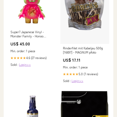
Super7 Japanese Vinyl -
Monster Family - Honoo
(Blazing Pink) March of the
US$ 45.00
Monsters
Rinderfilet mit Kabeljau 500g
Min. order: 1 piece
[16697] - MAGNUM pfoto
4.6 (27 reviews)
★★★★★
US$ 17.11
Sold :
Login>>
Min. order: 1 piece
5.0 (7 reviews)
★★★★★
Sold :
Login>>