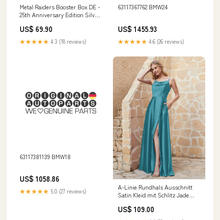
Metal Raiders Booster Box DE -
63117367762 BMW24
25th Anniversary Edition Silver
Tempest
US$ 69.90
US$ 1455.93
★★★★★
4.3 (18 reviews)
★★★★★
4.6 (26 reviews)
63117381139 BMW18
US$ 1058.86
A-Linie Rundhals Ausschnitt
★★★★★
5.0 (27 reviews)
Satin Kleid mit Schlitz Jade
12.25-Yang原图
US$ 109.00