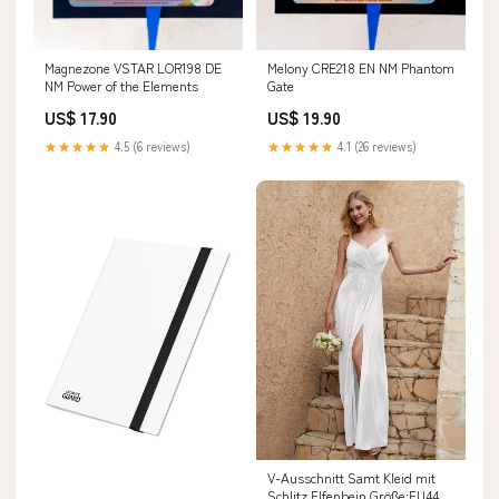
Magnezone VSTAR LOR198 DE
Melony CRE218 EN NM Phantom
NM Power of the Elements
Gate
US$ 17.90
US$ 19.90
★★★★★
4.5 (6 reviews)
★★★★★
4.1 (26 reviews)
V-Ausschnitt Samt Kleid mit
Schlitz Elfenbein Größe:EU44