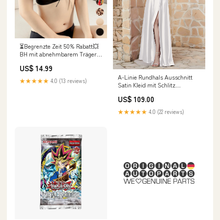
⏳Begrenzte Zeit 50% Rabatt💥
BH mit abnehmbarem Träger
und spurloser Raffung
US$ 14.99
Größe:80A
A-Linie Rundhals Ausschnitt
★★★★★
4.0 (13 reviews)
Satin Kleid mit Schlitz
Elfenbein 老款妈妈装
US$ 109.00
★★★★★
4.0 (22 reviews)