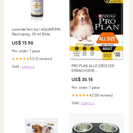
Lavendel fein bio | AQUAROMA
Raumspray, 50 ml Blüte
US$ 15.90
Min. order: 1 piece
5.0 (5 reviews)
★★★★★
PRO PLAN ALLE GRÖSSEN
Sold :
Login>>
ERWACHSENE
Leichtes/sterilisiertes OPTI-
US$ 30.16
GEWICHT Huhn 3 kg +
KOSTENLOSER Dental Pro
Min. order: 1 piece
Riegel ALLE GRÖSSE
ERWACHSENE – PURINA Wirki
4.2 (26 reviews)
★★★★★
Sold :
Login>>