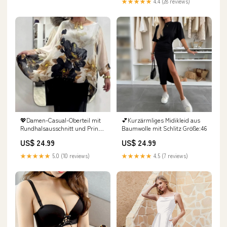
★★★★★
4.4 (28 reviews)
💖Damen-Casual-Oberteil mit
💕Kurzärmliges Midikleid aus
Rundhalsausschnitt und Print
Baumwolle mit Schlitz Größe:46
Größe:L/EU 42-44
US$ 24.99
US$ 24.99
★★★★★
5.0 (10 reviews)
★★★★★
4.5 (7 reviews)