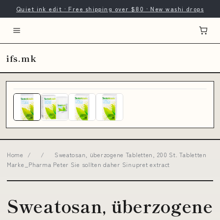
Quiet ink edit · Free shipping over $80 · New washi drops
ifs.mk
Home
/
/
Sweatosan, überzogene Tabletten, 200 St. Tabletten
Marke_Pharma Peter Sie sollten daher Sinupret extract
Sweatosan, überzogene