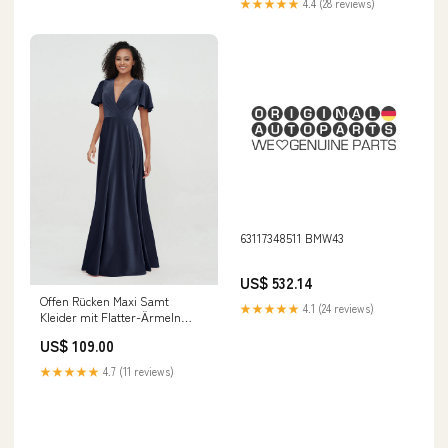
★★★★★
4.4 (28 reviews)
63117348511 BMW43
US$ 532.14
Offen Rücken Maxi Samt
★★★★★
4.1 (24 reviews)
Kleider mit Flatter-Ärmeln
Dunkelmarine Größe:EU44
US$ 109.00
★★★★★
4.7 (11 reviews)