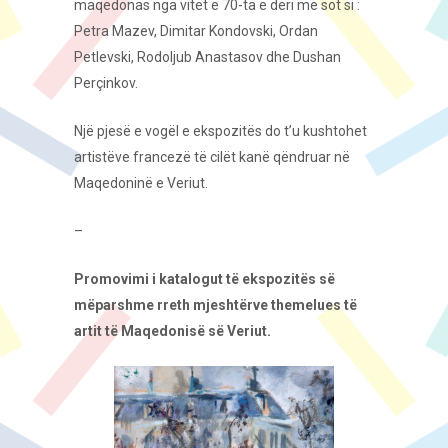
maqedonas nga vitet e 70-ta e deri më sot si :
Petra Mazev, Dimitar Kondovski, Ordan
Petlevski, Rodoljub Anastasov dhe Dushan
Perçinkov.
Një pjesë e vogël e ekspozitës do t’u kushtohet
artistëve francezë të cilët kanë qëndruar në
Maqedoninë e Veriut.
–
Promovimi i katalogut të ekspozitës së
mëparshme rreth mjeshtërve themelues të
artit të Maqedonisë së Veriut.