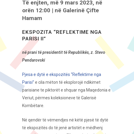
Të enjten, më 9 mars 2023, në
orën 12:00 | në Galerinë Çifte
Hamam
EKSPOZITA “REFLEKTIME NGA
PARISI II”
në prani të presidentit të Republikës, z. Stevo
Pendarovski
Pjesa e dytë e ekspozitës “Reflektime nga
Parisi”
e cila mëton të eksplorojë ndikimet
parisiane te piktorët e shquar nga Maqedonia e
Veriut, përmes koleksioneve të Galerisë
Kombëtare.
Në qendër të vëmendjes në këtë pjesë të dytë
të ekspozitës do të jenë artistët e mëdhenj