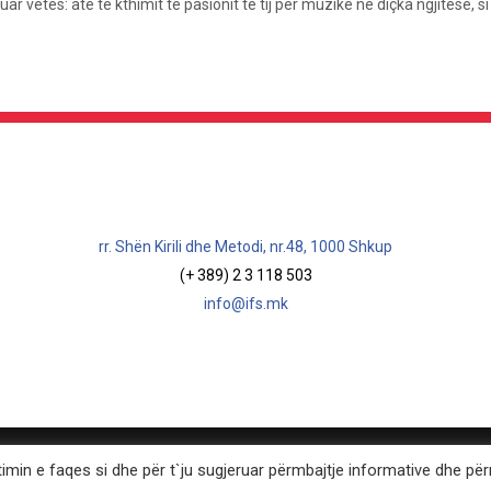
uar vetes: atë të kthimit të pasionit të tij për muzikë në diçka ngjitëse, s
rr. Shën Kirili dhe Metodi, nr.48, 1000 Shkup
(+ 389) 2 3 118 503
info@ifs.mk
timin e faqes si dhe për t`ju sugjeruar përmbajtje informative dhe pë
Institut Francais Skopje | 2024