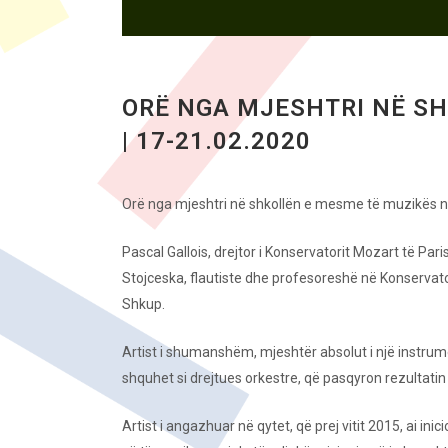
ORË NGA MJESHTRI NË SH
| 17-21.02.2020
Orë nga mjeshtri në shkollën e mesme të muzikës 
Pascal Gallois, drejtor i Konservatorit Mozart të Pari
Stojceska, flautiste dhe profesoreshë në Konservato
Shkup.
Artist i shumanshëm, mjeshtër absolut i një instrume
shquhet si drejtues orkestre, që pasqyron rezultati
Artist i angazhuar në qytet, që prej vitit 2015, ai in