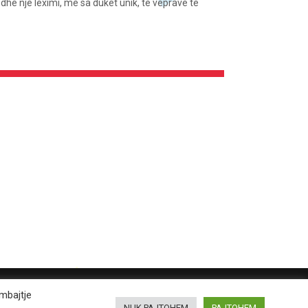
i dhe një leximi, me sa duket unik, të veprave të
rmbajtje
NUK PAJTOHEM
PAJTOHEM