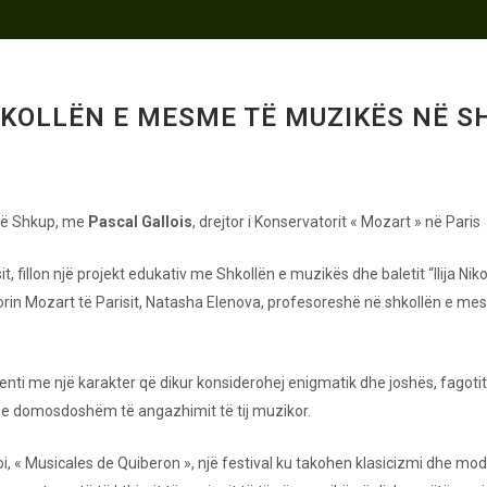
KOLLËN E MESME TË MUZIKËS NË SH
në Shkup, me
Pascal Gallois
, drejtor i Konservatorit « Mozart » në Paris
sit, fillon një projekt edukativ me Shkollën e muzikës dhe baletit “Ilija 
rin Mozart të Parisit, Natasha Elenova, profesoreshë në shkollën e mesm
nti me një karakter që dikur konsiderohej enigmatik dhe joshës, fagotit, 
n e domosdoshëm të angazhimit të tij muzikor.
icioi, « Musicales de Quiberon », një festival ku takohen klasicizmi dhe mod