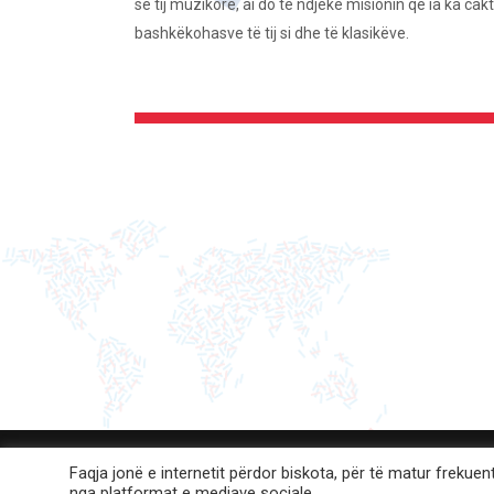
së tij muzikore, ai do të ndjekë misionin që ia ka cakt
bashkëkohasve të tij si dhe të klasikëve.
Faqja jonë e internetit përdor biskota, për të matur frekuen
nga platformat e mediave sociale.