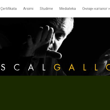
Çertifikata
Arsimi
Studime
Mediateka
Oнлајн каталог 