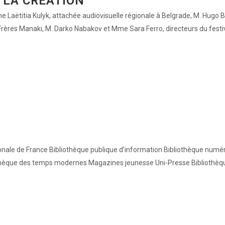
 LA CRÉATION
aëtitia Kulyk, attachée audiovisuelle régionale à Belgrade, M. Hugo Bech
s Frères Manaki, M. Darko Nabakov et Mme Sara Ferro, directeurs du festiv
nale de France Bibliothèque publique d’information Bibliothèque numé
othèque des temps modernes Magazines jeunesse Uni-Presse Bibliothèque 